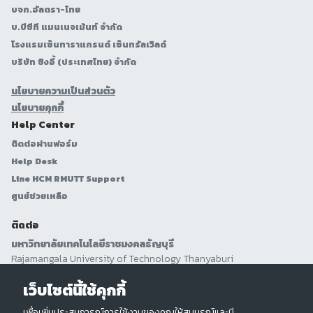
บจก.อัลตรา-ไทย
บ.บีซีที แมนเนจเม้นท์ จำกัด
โรงแรมเซ็นทาราแกรนด์ เซ็นทรัลเวิลด์
บริษัท ซิงอี้ (ประเทศไทย) จำกัด
นโยบายความเป็นส่วนตัว
นโยบายคุกกี้
Help Center
ติดต่อผ่านฟอร์ม
Help Desk
Line HCM RMUTT Support
ศูนย์ช่วยเหลือ
ติดต่อ
มหาวิทยาลัยเทคโนโลยีราชมงคลธัญบุรี
Rajamangala University of Technology Thanyaburi
ที่อยู่ :
39 หมู่ที่ 1 ตำบลคลองหก อำเภอคลองหลวง จังหวัดปทุมธานี 12110
เว็บไซต์นี้ใช้คุกกี้
เพื่อเพิ่มประสบการณ์การใช้งานของคุณให้สมบูรณ์และมี